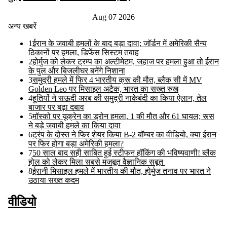
Aug 07 2026
अन्य खबरें
1
ईरान के जवाबी हमलों के बाद बड़ा दावा; जॉर्डन में अमेरिकी सैन्य
ठिकानों पर हमला, डिफेंस सिस्टम तबाह
2
होर्मुज को लेकर ट्रम्प का अल्टीमेटम, जहाज पर हमला हुआ तो ईरान
के पुल और बिजलीघर बनेंगे निशाना
3
समुद्री हमले में फिर 4 भारतीय क्रू की मौत, ब्लैक सी में MV
Golden Leo पर मिसाइल अटैक, भारत का सख्त रुख
4
हूतियों ने सऊदी अरब की समुद्री नाकेबंदी का किया ऐलान, तेल
बाजार पर बढ़ा दबाव
5
मॉस्को पर यूक्रेन का ड्रोन हमला, 1 की मौत और 61 घायल; रूस
ने बड़े जवाबी हमले का किया दावा
6
ट्रंप के दोस्त ने फिर शेयर किया B-2 बॉम्बर का वीडियो, क्या ईरान
पर फिर होगा बड़ा अमेरिकी हमला?
7
50 साल बाद सही साबित हुई स्टीफन हॉकिंग की भविष्यवाणी! ब्लैक
होल को लेकर मिला सबसे मजबूत वैज्ञानिक सबूत
8
ईरानी मिसाइल हमले में भारतीय की मौत, होर्मुज तनाव पर भारत ने
उठाया सख्त कदम
वीडियो
Read More