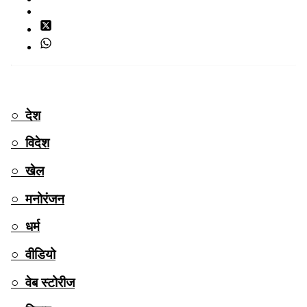
TOP CATEGORY
○ देश
○ विदेश
○ खेल
○ मनोरंजन
○ धर्म
○ वीडियो
○ वेब स्टोरीज