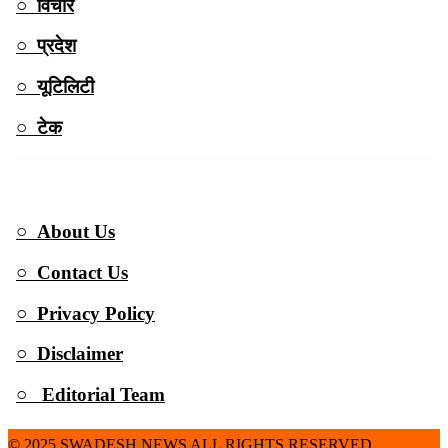
○ विचार
○ प्रदेश
○ यूटिलिटी
○ टेक
QUICK LINKS
○ About Us
○ Contact Us
○ Privacy Policy
○ Disclaimer
○ Editorial Team
© 2025
SWADESH NEWS
ALL RIGHTS RESERVED.